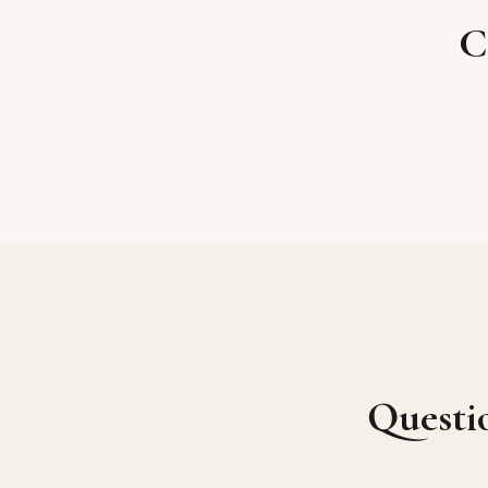
C
Questi