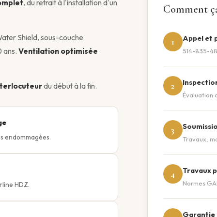
omplet
, du retrait à l'installation d'un
Comment ça
Water Shield, sous-couche
Appel et p
1
0 ans.
Ventilation optimisée
514-835-482
Inspectio
2
nterlocuteur
du début à la fin.
Évaluation 
ge
Soumissio
3
ions endommagées.
Travaux, ma
Travaux p
4
Normes GAF,
rline HDZ.
Garantie e