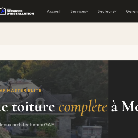
Accueil
Services
Secteurs
Garan
GAF MASTER ELITE
e toiture
complète
à Mo
deaux architecturaux GAF.