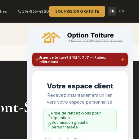
FR
EN
ties
📞 514-835-4820
SOUMISSION GRATUITE
|
nt-Saint-Hilaire