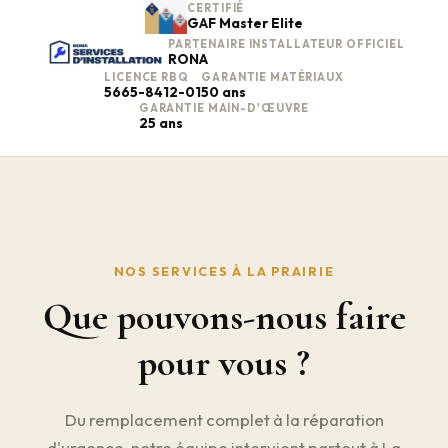
CERTIFIÉ
GAF Master Elite
PARTENAIRE INSTALLATEUR OFFICIEL
RONA
LICENCE RBQ
GARANTIE MATÉRIAUX
5665-8412-01
50 ans
GARANTIE MAIN-D'ŒUVRE
25 ans
NOS SERVICES À LA PRAIRIE
Que pouvons-nous faire
pour vous ?
Du remplacement complet à la réparation
d'urgence, notre équipe intervient partout à La