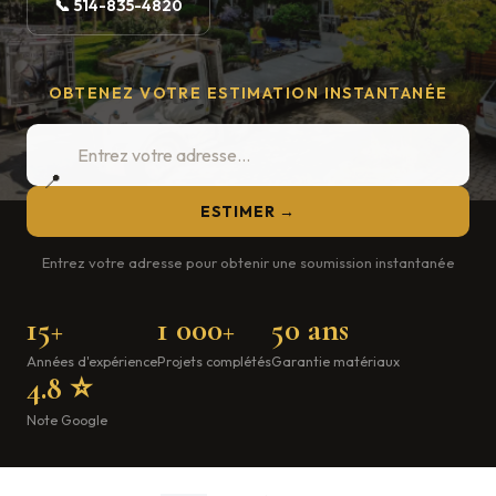
📞 514-835-4820
OBTENEZ VOTRE ESTIMATION INSTANTANÉE
📍
ESTIMER →
Entrez votre adresse pour obtenir une soumission instantanée
15+
1 000+
50 ans
Années d'expérience
Projets complétés
Garantie matériaux
4.8 ⭐
Note Google